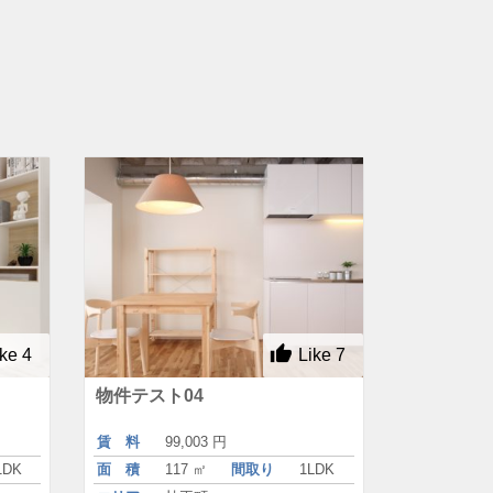
ike
4
Like
7
物件テスト04
賃 料
99,003 円
1DK
面 積
117 ㎡
間取り
1LDK