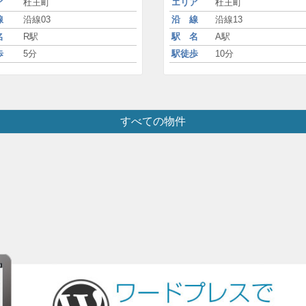
ア
杜王町
エリア
杜王町
線
沿線03
沿 線
沿線13
名
R駅
駅 名
A駅
歩
5分
駅徒歩
10分
すべての物件