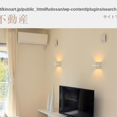
t/kinoart.jp/public_html/fudosan/wp-content/plugins/search
サイト