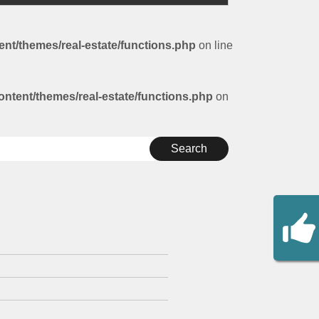
ent/themes/real-estate/functions.php
on line
ontent/themes/real-estate/functions.php
on
Search