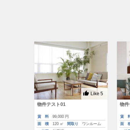
Like
5
物件テスト01
物件
賃 料
99,000 円
賃 
面 積
120 ㎡
間取り
ワンルーム
面 