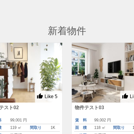
新着物件
Like
5
L
テスト02
物件テスト03
料
99,001 円
賃 料
99,002 円
積
119 ㎡
間取り
1K
面 積
118 ㎡
間取り